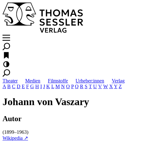
Theater
Medien
Filmstoffe
Urheber:innen
Verlag
A
B
C
D
E
F
G
H
I
J
K
L
M
N
O
P
Q
R
S
T
U
V
W
X
Y
Z
Johann von Vaszary
Autor
(1899–1963)
Wikipedia ↗