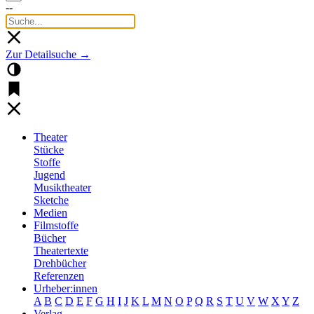
--
Zur Detailsuche →
Theater
Stücke
Stoffe
Jugend
Musiktheater
Sketche
Medien
Filmstoffe
Bücher
Theatertexte
Drehbücher
Referenzen
Urheber:innen
A
B
C
D
E
F
G
H
I
J
K
L
M
N
O
P
Q
R
S
T
U
V
W
X
Y
Z
Verlag