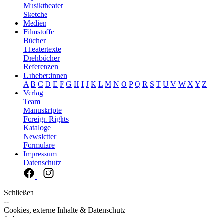
Musiktheater
Sketche
Medien
Filmstoffe
Bücher
Theatertexte
Drehbücher
Referenzen
Urheber:innen
A
B
C
D
E
F
G
H
I
J
K
L
M
N
O
P
Q
R
S
T
U
V
W
X
Y
Z
Verlag
Team
Manuskripte
Foreign Rights
Kataloge
Newsletter
Formulare
Impressum
Datenschutz
Schließen
--
Cookies, externe Inhalte & Datenschutz