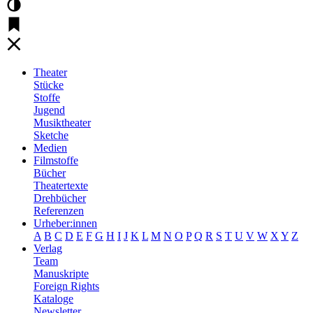
Theater
Stücke
Stoffe
Jugend
Musiktheater
Sketche
Medien
Filmstoffe
Bücher
Theatertexte
Drehbücher
Referenzen
Urheber:innen
A
B
C
D
E
F
G
H
I
J
K
L
M
N
O
P
Q
R
S
T
U
V
W
X
Y
Z
Verlag
Team
Manuskripte
Foreign Rights
Kataloge
Newsletter