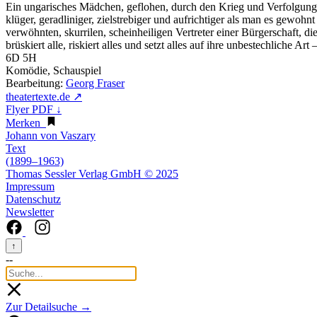
Ein ungarisches Mädchen, geflohen, durch den Krieg und Verfolgung 
klüger, geradliniger, zielstrebiger und aufrichtiger als man es gewohnt 
verwöhnten, skurrilen, scheinheiligen Vertreter einer Bürgerschaft, die
brüskiert alle, riskiert alles und setzt alles auf ihre unbestechliche 
6D 5H
Komödie, Schauspiel
Bearbeitung:
Georg Fraser
theatertexte.de ↗
Flyer PDF ↓
Merken
Johann von Vaszary
Text
(1899–1963)
Thomas Sessler Verlag GmbH © 2025
Impressum
Datenschutz
Newsletter
↑
--
Zur Detailsuche →