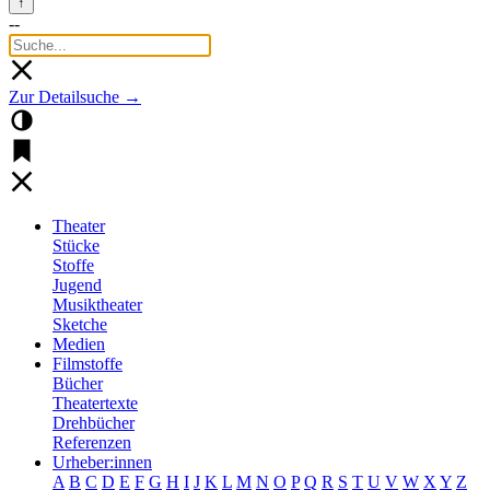
↑
--
Zur Detailsuche →
Theater
Stücke
Stoffe
Jugend
Musiktheater
Sketche
Medien
Filmstoffe
Bücher
Theatertexte
Drehbücher
Referenzen
Urheber:innen
A
B
C
D
E
F
G
H
I
J
K
L
M
N
O
P
Q
R
S
T
U
V
W
X
Y
Z