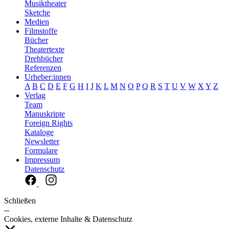
Musiktheater
Sketche
Medien
Filmstoffe
Bücher
Theatertexte
Drehbücher
Referenzen
Urheber:innen
A
B
C
D
E
F
G
H
I
J
K
L
M
N
O
P
Q
R
S
T
U
V
W
X
Y
Z
Verlag
Team
Manuskripte
Foreign Rights
Kataloge
Newsletter
Formulare
Impressum
Datenschutz
Schließen
--
Cookies, externe Inhalte & Datenschutz