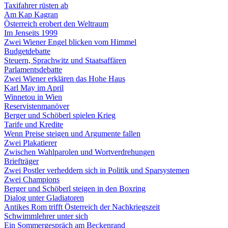
Taxifahrer rüsten ab
Am Kap Kagran
Österreich erobert den Weltraum
Im Jenseits 1999
Zwei Wiener Engel blicken vom Himmel
Budgetdebatte
Steuern, Sprachwitz und Staatsaffären
Parlamentsdebatte
Zwei Wiener erklären das Hohe Haus
Karl May im April
Winnetou in Wien
Reservistenmanöver
Berger und Schöberl spielen Krieg
Tarife und Kredite
Wenn Preise steigen und Argumente fallen
Zwei Plakatierer
Zwischen Wahlparolen und Wortverdrehungen
Briefträger
Zwei Postler verheddern sich in Politik und Sparsystemen
Zwei Champions
Berger und Schöberl steigen in den Boxring
Dialog unter Gladiatoren
Antikes Rom trifft Österreich der Nachkriegszeit
Schwimmlehrer unter sich
Ein Sommergespräch am Beckenrand