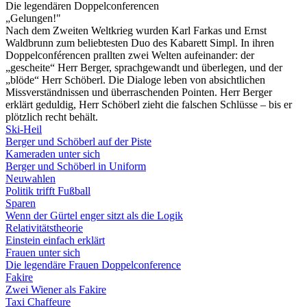
Die legendären Doppelconferencen
„Gelungen!"
Nach dem Zweiten Weltkrieg wurden Karl Farkas und Ernst
Waldbrunn zum beliebtesten Duo des Kabarett Simpl. In ihren
Doppelconférencen prallten zwei Welten aufeinander: der
„gescheite“ Herr Berger, sprachgewandt und überlegen, und der
„blöde“ Herr Schöberl. Die Dialoge leben von absichtlichen
Missverständnissen und überraschenden Pointen. Herr Berger
erklärt geduldig, Herr Schöberl zieht die falschen Schlüsse – bis er
plötzlich recht behält.
Ski-Heil
Berger und Schöberl auf der Piste
Kameraden unter sich
Berger und Schöberl in Uniform
Neuwahlen
Politik trifft Fußball
Sparen
Wenn der Gürtel enger sitzt als die Logik
Relativitätstheorie
Einstein einfach erklärt
Frauen unter sich
Die legendäre Frauen Doppelconference
Fakire
Zwei Wiener als Fakire
Taxi Chaffeure