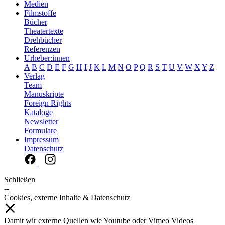
Medien
Filmstoffe
Bücher
Theatertexte
Drehbücher
Referenzen
Urheber:innen
A
B
C
D
E
F
G
H
I
J
K
L
M
N
O
P
Q
R
S
T
U
V
W
X
Y
Z
Verlag
Team
Manuskripte
Foreign Rights
Kataloge
Newsletter
Formulare
Impressum
Datenschutz
Schließen
--
Cookies, externe Inhalte & Datenschutz
Damit wir externe Quellen wie Youtube oder Vimeo Videos