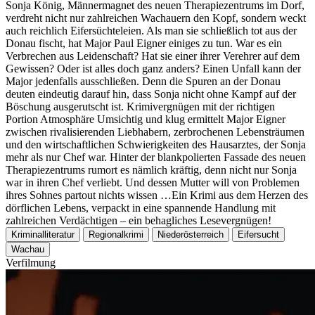
Sonja König, Männermagnet des neuen Therapiezentrums im Dorf,
verdreht nicht nur zahlreichen Wachauern den Kopf, sondern weckt
auch reichlich Eifersüchteleien. Als man sie schließlich tot aus der
Donau fischt, hat Major Paul Eigner einiges zu tun. War es ein
Verbrechen aus Leidenschaft? Hat sie einer ihrer Verehrer auf dem
Gewissen? Oder ist alles doch ganz anders? Einen Unfall kann der
Major jedenfalls ausschließen. Denn die Spuren an der Donau
deuten eindeutig darauf hin, dass Sonja nicht ohne Kampf auf der
Böschung ausgerutscht ist. Krimivergnügen mit der richtigen
Portion Atmosphäre Umsichtig und klug ermittelt Major Eigner
zwischen rivalisierenden Liebhabern, zerbrochenen Lebensträumen
und den wirtschaftlichen Schwierigkeiten des Hausarztes, der Sonja
mehr als nur Chef war. Hinter der blankpolierten Fassade des neuen
Therapiezentrums rumort es nämlich kräftig, denn nicht nur Sonja
war in ihren Chef verliebt. Und dessen Mutter will von Problemen
ihres Sohnes partout nichts wissen …Ein Krimi aus dem Herzen des
dörflichen Lebens, verpackt in eine spannende Handlung mit
zahlreichen Verdächtigen – ein behagliches Lesevergnügen!
Kriminalliteratur
Regionalkrimi
Niederösterreich
Eifersucht
Wachau
Verfilmung