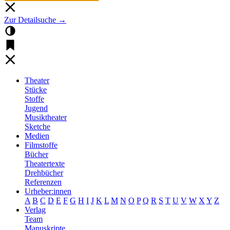
Zur Detailsuche →
Theater
Stücke
Stoffe
Jugend
Musiktheater
Sketche
Medien
Filmstoffe
Bücher
Theatertexte
Drehbücher
Referenzen
Urheber:innen
A
B
C
D
E
F
G
H
I
J
K
L
M
N
O
P
Q
R
S
T
U
V
W
X
Y
Z
Verlag
Team
Manuskripte