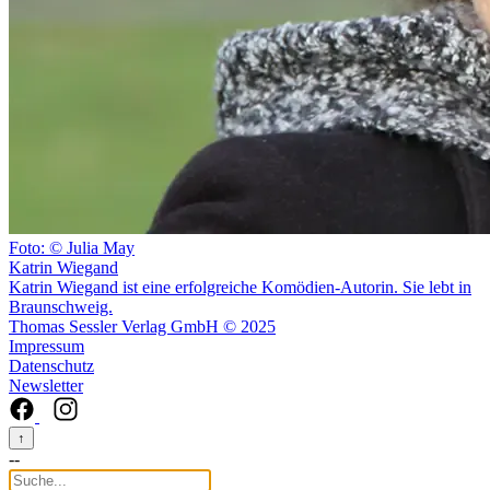
Foto: © Julia May
Katrin Wiegand
Katrin Wiegand ist eine erfolgreiche Komödien-Autorin. Sie lebt in
Braunschweig.
Thomas Sessler Verlag GmbH © 2025
Impressum
Datenschutz
Newsletter
↑
--