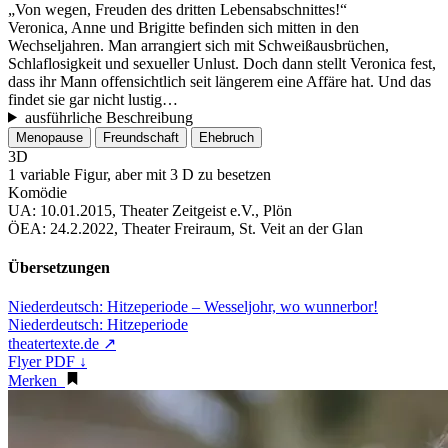
„Von wegen, Freuden des dritten Lebensabschnittes!“
Veronica, Anne und Brigitte befinden sich mitten in den
Wechseljahren. Man arrangiert sich mit Schweißausbrüchen,
Schlaflosigkeit und sexueller Unlust. Doch dann stellt Veronica fest,
dass ihr Mann offensichtlich seit längerem eine Affäre hat. Und das
findet sie gar nicht lustig…
ausführliche Beschreibung
Menopause
Freundschaft
Ehebruch
3D
1 variable Figur, aber mit 3 D zu besetzen
Komödie
UA:
10.01.2015, Theater Zeitgeist e.V., Plön
ÖEA:
24.2.2022, Theater Freiraum, St. Veit an der Glan
Übersetzungen
Niederdeutsch:
Hitzeperiode – Wesseljohr, wo wunnerbor!
Niederdeutsch:
Hitzeperiode
theatertexte.de ↗
Flyer PDF ↓
Merken