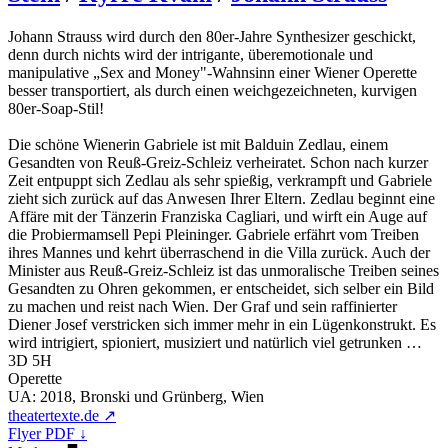
Johann Strauss wird durch den 80er-Jahre Synthesizer geschickt,
denn durch nichts wird der intrigante, überemotionale und
manipulative „Sex and Money"-Wahnsinn einer Wiener Operette
besser transportiert, als durch einen weichgezeichneten, kurvigen
80er-Soap-Stil!
Die schöne Wienerin Gabriele ist mit Balduin Zedlau, einem
Gesandten von Reuß-Greiz-Schleiz verheiratet. Schon nach kurzer
Zeit entpuppt sich Zedlau als sehr spießig, verkrampft und Gabriele
zieht sich zurück auf das Anwesen Ihrer Eltern. Zedlau beginnt eine
Affäre mit der Tänzerin Franziska Cagliari, und wirft ein Auge auf
die Probiermamsell Pepi Pleininger. Gabriele erfährt vom Treiben
ihres Mannes und kehrt überraschend in die Villa zurück. Auch der
Minister aus Reuß-Greiz-Schleiz ist das unmoralische Treiben seines
Gesandten zu Ohren gekommen, er entscheidet, sich selber ein Bild
zu machen und reist nach Wien. Der Graf und sein raffinierter
Diener Josef verstricken sich immer mehr in ein Lügenkonstrukt. Es
wird intrigiert, spioniert, musiziert und natürlich viel getrunken …
3D 5H
Operette
UA:
2018, Bronski und Grünberg, Wien
theatertexte.de ↗
Flyer PDF ↓