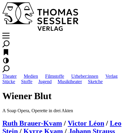
Theater
Medien
Filmstoffe
Urheber:innen
Verlag
Stücke
Stoffe
Jugend
Musiktheater
Sketche
Wiener Blut
A Soap Opera, Operette in drei Akten
Ruth Brauer-Kvam
/
Victor Léon
/
Leo
Stein
/
Kyrre Kvam
/
Johann Strauss