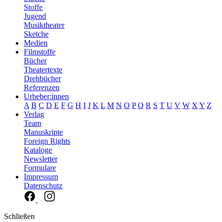
Stoffe
Jugend
Musiktheater
Sketche
Medien
Filmstoffe
Bücher
Theatertexte
Drehbücher
Referenzen
Urheber:innen
A
B
C
D
E
F
G
H
I
J
K
L
M
N
O
P
Q
R
S
T
U
V
W
X
Y
Z
Verlag
Team
Manuskripte
Foreign Rights
Kataloge
Newsletter
Formulare
Impressum
Datenschutz
Schließen