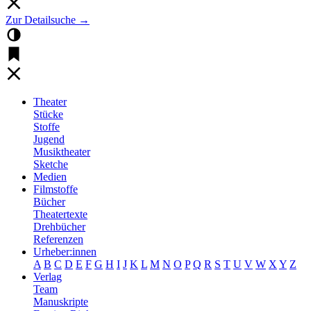
Zur Detailsuche →
Theater
Stücke
Stoffe
Jugend
Musiktheater
Sketche
Medien
Filmstoffe
Bücher
Theatertexte
Drehbücher
Referenzen
Urheber:innen
A
B
C
D
E
F
G
H
I
J
K
L
M
N
O
P
Q
R
S
T
U
V
W
X
Y
Z
Verlag
Team
Manuskripte