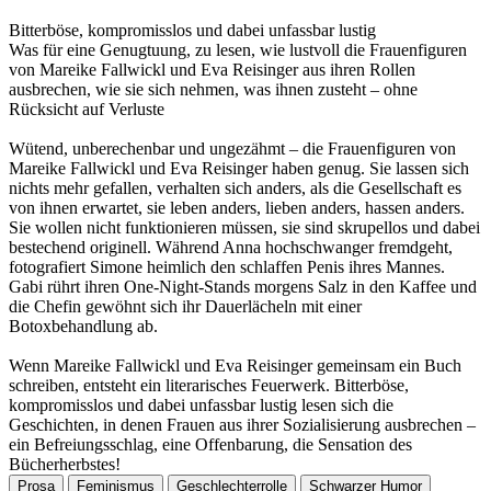
Bitterböse, kompromisslos und dabei unfassbar lustig
Was für eine Genugtuung, zu lesen, wie lustvoll die Frauenfiguren
von Mareike Fallwickl und Eva Reisinger aus ihren Rollen
ausbrechen, wie sie sich nehmen, was ihnen zusteht – ohne
Rücksicht auf Verluste
Wütend, unberechenbar und ungezähmt – die Frauenfiguren von
Mareike Fallwickl und Eva Reisinger haben genug. Sie lassen sich
nichts mehr gefallen, verhalten sich anders, als die Gesellschaft es
von ihnen erwartet, sie leben anders, lieben anders, hassen anders.
Sie wollen nicht funktionieren müssen, sie sind skrupellos und dabei
bestechend originell. Während Anna hochschwanger fremdgeht,
fotografiert Simone heimlich den schlaffen Penis ihres Mannes.
Gabi rührt ihren One-Night-Stands morgens Salz in den Kaffee und
die Chefin gewöhnt sich ihr Dauerlächeln mit einer
Botoxbehandlung ab.
Wenn Mareike Fallwickl und Eva Reisinger gemeinsam ein Buch
schreiben, entsteht ein literarisches Feuerwerk. Bitterböse,
kompromisslos und dabei unfassbar lustig lesen sich die
Geschichten, in denen Frauen aus ihrer Sozialisierung ausbrechen –
ein Befreiungsschlag, eine Offenbarung, die Sensation des
Bücherherbstes!
Prosa
Feminismus
Geschlechterrolle
Schwarzer Humor