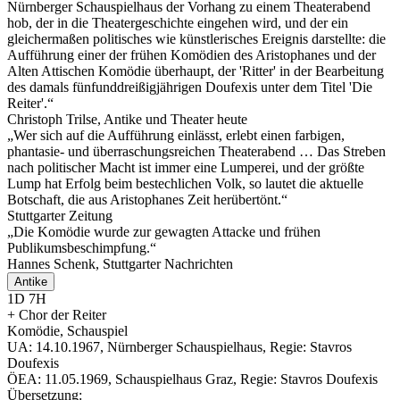
Nürnberger Schauspielhaus der Vorhang zu einem Theaterabend
hob, der in die Theatergeschichte eingehen wird, und der ein
gleichermaßen politisches wie künstlerisches Ereignis darstellte: die
Aufführung einer der frühen Komödien des Aristophanes und der
Alten Attischen Komödie überhaupt, der 'Ritter' in der Bearbeitung
des damals fünfunddreißigjährigen Doufexis unter dem Titel 'Die
Reiter'.“
Christoph Trilse, Antike und Theater heute
„Wer sich auf die Aufführung einlässt, erlebt einen farbigen,
phantasie- und überraschungsreichen Theaterabend … Das Streben
nach politischer Macht ist immer eine Lumperei, und der größte
Lump hat Erfolg beim bestechlichen Volk, so lautet die aktuelle
Botschaft, die aus Aristophanes Zeit herübertönt.“
Stuttgarter Zeitung
„Die Komödie wurde zur gewagten Attacke und frühen
Publikumsbeschimpfung.“
Hannes Schenk, Stuttgarter Nachrichten
Antike
1D 7H
+ Chor der Reiter
Komödie, Schauspiel
UA:
14.10.1967, Nürnberger Schauspielhaus, Regie: Stavros
Doufexis
ÖEA:
11.05.1969, Schauspielhaus Graz, Regie: Stavros Doufexis
Übersetzung: