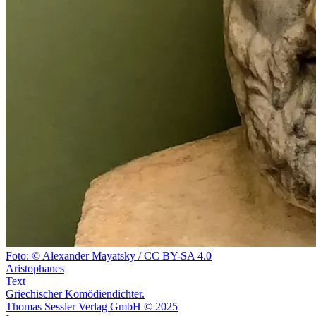
Foto: © Alexander Mayatsky / CC BY-SA 4.0
Aristophanes
Text
Griechischer Komödiendichter.
Thomas Sessler Verlag GmbH © 2025