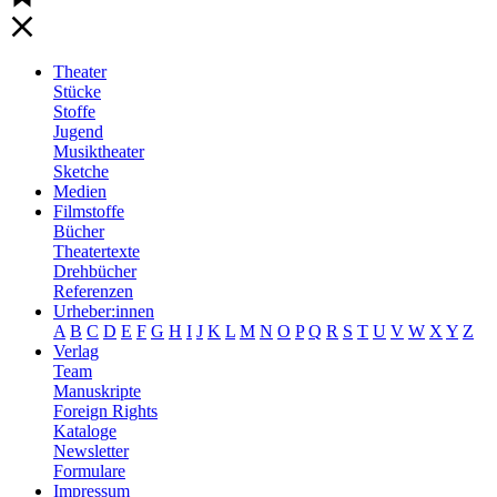
Theater
Stücke
Stoffe
Jugend
Musiktheater
Sketche
Medien
Filmstoffe
Bücher
Theatertexte
Drehbücher
Referenzen
Urheber:innen
A
B
C
D
E
F
G
H
I
J
K
L
M
N
O
P
Q
R
S
T
U
V
W
X
Y
Z
Verlag
Team
Manuskripte
Foreign Rights
Kataloge
Newsletter
Formulare
Impressum