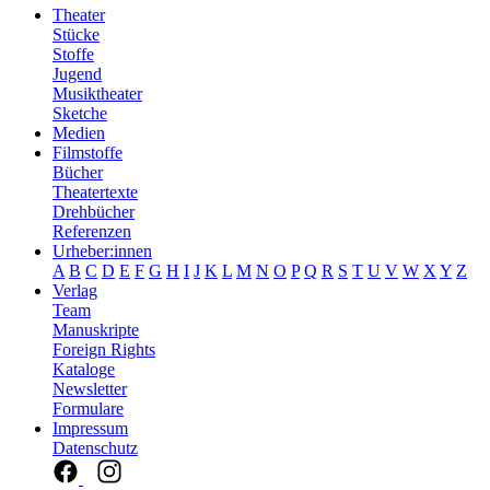
Theater
Stücke
Stoffe
Jugend
Musiktheater
Sketche
Medien
Filmstoffe
Bücher
Theatertexte
Drehbücher
Referenzen
Urheber:innen
A
B
C
D
E
F
G
H
I
J
K
L
M
N
O
P
Q
R
S
T
U
V
W
X
Y
Z
Verlag
Team
Manuskripte
Foreign Rights
Kataloge
Newsletter
Formulare
Impressum
Datenschutz