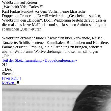
Waldbrunn auf Reisen
„Was heißt 'Olé, Carlos'?"
Karl Farkas kündigt vor dem Vorhang eine klassische
Doppelconférence an: Er will wieder den „Gescheiten“ spielen,
Waldbrunn den „Blöden“. Doch Waldbrunn besteht darauf, dass es
diesmal „das letzte Mal“ sei – und spickt seinen Auftritt ständig mit
spanischen „Olé!“-Rufen.
Waldbrunn erzählt absurde Geschichten über Verwandte, Reisen,
Tanzfeste, Schiffsabenteuer, Kannibalen, Brieftauben und Haustiere.
Farkas versucht, Ordnung in die Erzählung zu bringen, scheitert
aber an Waldbrunns Wortverdrehungen und seinem ständigen
„Olé!“.
Teil der Sketchsammlung »Doppelconferencen«
2H
1 Dek.
Sketche
Flyer PDF ↓
Merken