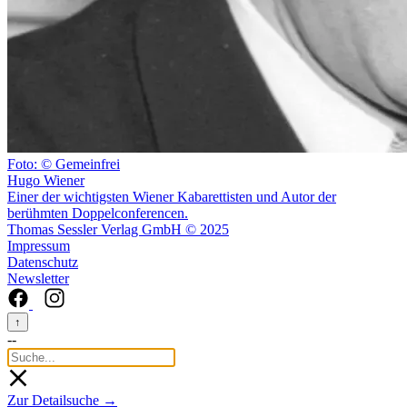
Foto: © Gemeinfrei
Hugo Wiener
Einer der wichtigsten Wiener Kabarettisten und Autor der
berühmten Doppelconferencen.
Thomas Sessler Verlag GmbH © 2025
Impressum
Datenschutz
Newsletter
↑
--
Zur Detailsuche →