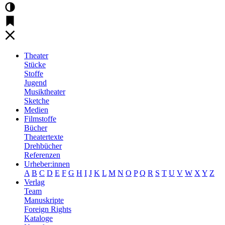
Theater
Stücke
Stoffe
Jugend
Musiktheater
Sketche
Medien
Filmstoffe
Bücher
Theatertexte
Drehbücher
Referenzen
Urheber:innen
A
B
C
D
E
F
G
H
I
J
K
L
M
N
O
P
Q
R
S
T
U
V
W
X
Y
Z
Verlag
Team
Manuskripte
Foreign Rights
Kataloge