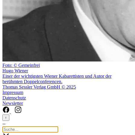
Foto: © Gemeinfrei
Hugo Wiener
Einer der wichtigsten Wiener Kabarettisten und Autor der
berühmten Doppelconferencen.
Thomas Sessler Verlag GmbH © 2025
Impressum
Datenschutz
Newsletter
↑
--