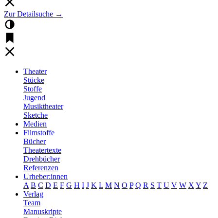
Zur Detailsuche →
Theater
Stücke
Stoffe
Jugend
Musiktheater
Sketche
Medien
Filmstoffe
Bücher
Theatertexte
Drehbücher
Referenzen
Urheber:innen
A
B
C
D
E
F
G
H
I
J
K
L
M
N
O
P
Q
R
S
T
U
V
W
X
Y
Z
Verlag
Team
Manuskripte