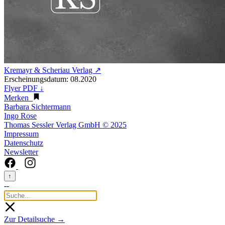
Kremayr & Scheriau Verlag ↗
Erscheinungsdatum: 08.2020
Flyer PDF ↓
Merken
Barbara Sichtermann
Ingo Rose
Thomas Sessler Verlag GmbH © 2025
Impressum
Datenschutz
Newsletter
↑
--
Zur Detailsuche →