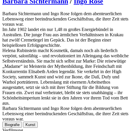
Barbara Sichtermann
/
Ingo Rose
Barbara Sichtermann und Ingo Rose folgen dem abenteuerlichen
Lebensweg einer beeindruckenden Geschäftsfrau, die ihrer Zeit stets
voraus war.
Im Jahr 1902 landet ein nur 1,48 m großes Energiebündel in
Australien. Die junge Frau aus ärmlichen Verhältnissen in Krakau
hat zwölf Cremetiegel im Gepäck. Das ist der Beginn einer
beispiellosen Erfolgsgeschichte.
Helena Rubinstein macht Kosmetik, damals noch als liederlich
verpönt, salonfähig – und revolutioniert im Alleingang das weibliche
Selbstverständnis. Sie macht sich selbst zur Marke: Die reisewütige
„Madame“ ist Meisterin der Mythenbildung, ihre Feindschaft mit
Konkurrentin Elisabeth Arden legendär. Sie verkehrt in der High
Society, sammelt Kunst und wird zur Ikone, die Dalí, Dufy und
Warhol porträtieren. Lebenslang mit eisernem Arbeitsethos
ausgestattet, setzt sie sich mit ihrer Stiftung für die Bildung von
Frauen ein. Zwei mal verheiratet, bleibt sie stets unabhängig – ihr
Schönheitsimperium lenkt sie in den Jahren vor ihrem Tod vom Bett
aus.
Barbara Sichtermann und Ingo Rose folgen dem abenteuerlichen
Lebensweg einer beeindruckenden Geschäftsfrau, die ihrer Zeit stets
voraus war.
Biografie
Kunst
Verfilmung