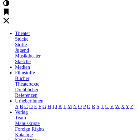
Theater
Stücke
Stoffe
Jugend
Musiktheater
Sketche
Medien
Filmstoffe
Bücher
Theatertexte
Drehbücher
Referenzen
Urheber:innen
A
B
C
D
E
F
G
H
I
J
K
L
M
N
O
P
Q
R
S
T
U
V
W
X
Y
Z
Verlag
Team
Manuskripte
Foreign Rights
Kataloge