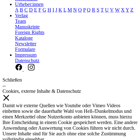
Urheber:innen
A
B
C
D
E
F
G
H
I
J
K
L
M
N
O
P
Q
R
S
T
U
V
W
X
Y
Z
Verlag
Team
Manuskripte
Foreign Rights
Kataloge
Newsletter
Formulare
Impressum
Datenschutz
Schließen
--
Cookies, externe Inhalte & Datenschutz
Damit wir externe Quellen wie Youtube oder Vimeo Videos
einbetten sowie die dauerhafte Wahl von Hell-/Dunkelmodus und
einen Merkzettel ohne Nutzerkonto anbieten können, muss hierzu
Ihre Entscheidung in einem Cookie gespeichert werden. Eine andere
Anwendung oder Auswertung von Cookies führen wir nicht durch.
Unsere Inhalte sind für Sie auch ohne eine solche Zustimmung
vollständig einsehbar.