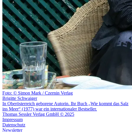
Foto: © Simon Mark / Czernin Verlag
Brigitte Schwaiger
In Oberösterreich geborene Autorin. Ihr Buch „Wie kommt das Salz
ins Meer“ (1977) war ein internationaler Bestseller.
Thomas Sessler Verlag GmbH © 2025
Impressum
Datenschutz
Newsletter