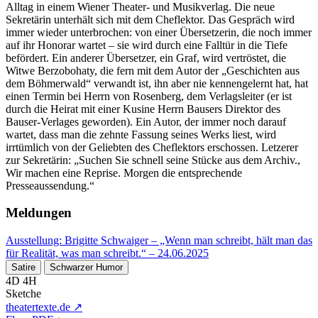
Alltag in einem Wiener Theater- und Musikverlag. Die neue
Sekretärin unterhält sich mit dem Cheflektor. Das Gespräch wird
immer wieder unterbrochen: von einer Übersetzerin, die noch immer
auf ihr Honorar wartet – sie wird durch eine Falltür in die Tiefe
befördert. Ein anderer Übersetzer, ein Graf, wird vertröstet, die
Witwe Berzobohaty, die fern mit dem Autor der „Geschichten aus
dem Böhmerwald“ verwandt ist, ihn aber nie kennengelernt hat, hat
einen Termin bei Herrn von Rosenberg, dem Verlagsleiter (er ist
durch die Heirat mit einer Kusine Herrn Bausers Direktor des
Bauser-Verlages geworden). Ein Autor, der immer noch darauf
wartet, dass man die zehnte Fassung seines Werks liest, wird
irrtümlich von der Geliebten des Cheflektors erschossen. Letzerer
zur Sekretärin: „Suchen Sie schnell seine Stücke aus dem Archiv.,
Wir machen eine Reprise. Morgen die entsprechende
Presseaussendung.“
Meldungen
Ausstellung: Brigitte Schwaiger – „Wenn man schreibt, hält man das
für Realität, was man schreibt.“
– 24.06.2025
Satire
Schwarzer Humor
4D 4H
Sketche
theatertexte.de ↗