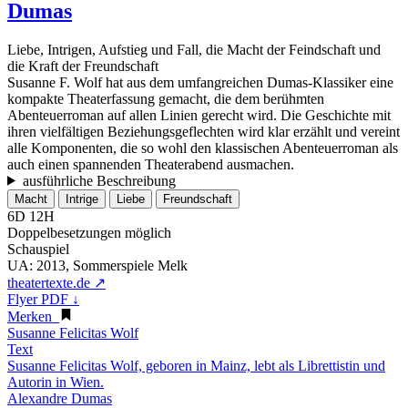
Dumas
Liebe, Intrigen, Aufstieg und Fall, die Macht der Feindschaft und
die Kraft der Freundschaft
Susanne F. Wolf hat aus dem umfangreichen Dumas-Klassiker eine
kompakte Theaterfassung gemacht, die dem berühmten
Abenteuerroman auf allen Linien gerecht wird. Die Geschichte mit
ihren vielfältigen Beziehungsgeflechten wird klar erzählt und vereint
alle Komponenten, die so wohl den klassischen Abenteuerroman als
auch einen spannenden Theaterabend ausmachen.
ausführliche Beschreibung
Macht
Intrige
Liebe
Freundschaft
6D 12H
Doppelbesetzungen möglich
Schauspiel
UA:
2013, Sommerspiele Melk
theatertexte.de ↗
Flyer PDF ↓
Merken
Susanne Felicitas Wolf
Text
Susanne Felicitas Wolf, geboren in Mainz, lebt als Librettistin und
Autorin in Wien.
Alexandre Dumas