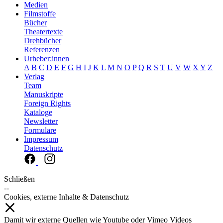
Medien
Filmstoffe
Bücher
Theatertexte
Drehbücher
Referenzen
Urheber:innen
A
B
C
D
E
F
G
H
I
J
K
L
M
N
O
P
Q
R
S
T
U
V
W
X
Y
Z
Verlag
Team
Manuskripte
Foreign Rights
Kataloge
Newsletter
Formulare
Impressum
Datenschutz
Schließen
--
Cookies, externe Inhalte & Datenschutz
Damit wir externe Quellen wie Youtube oder Vimeo Videos