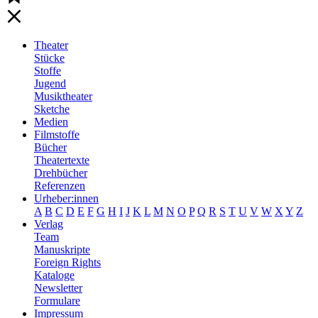
Theater
Stücke
Stoffe
Jugend
Musiktheater
Sketche
Medien
Filmstoffe
Bücher
Theatertexte
Drehbücher
Referenzen
Urheber:innen
A
B
C
D
E
F
G
H
I
J
K
L
M
N
O
P
Q
R
S
T
U
V
W
X
Y
Z
Verlag
Team
Manuskripte
Foreign Rights
Kataloge
Newsletter
Formulare
Impressum