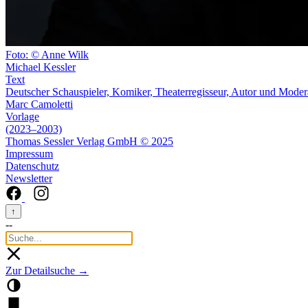
Foto: © Anne Wilk
Michael Kessler
Text
Deutscher Schauspieler, Komiker, Theaterregisseur, Autor und Moder
Marc Camoletti
Vorlage
(2023–2003)
Thomas Sessler Verlag GmbH © 2025
Impressum
Datenschutz
Newsletter
↑
--
Zur Detailsuche →