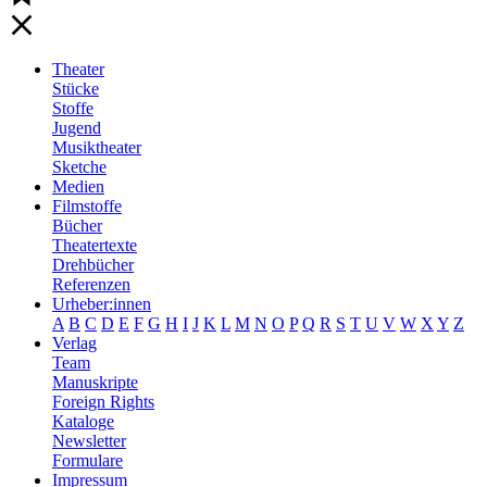
Theater
Stücke
Stoffe
Jugend
Musiktheater
Sketche
Medien
Filmstoffe
Bücher
Theatertexte
Drehbücher
Referenzen
Urheber:innen
A
B
C
D
E
F
G
H
I
J
K
L
M
N
O
P
Q
R
S
T
U
V
W
X
Y
Z
Verlag
Team
Manuskripte
Foreign Rights
Kataloge
Newsletter
Formulare
Impressum