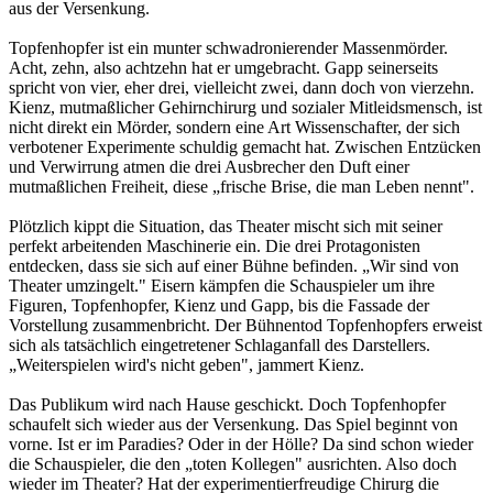
aus der Versenkung.
Topfenhopfer ist ein munter schwadronierender Massenmörder.
Acht, zehn, also achtzehn hat er umgebracht. Gapp seinerseits
spricht von vier, eher drei, vielleicht zwei, dann doch von vierzehn.
Kienz, mutmaßlicher Gehirnchirurg und sozialer Mitleidsmensch, ist
nicht direkt ein Mörder, sondern eine Art Wissenschafter, der sich
verbotener Experimente schuldig gemacht hat. Zwischen Entzücken
und Verwirrung atmen die drei Ausbrecher den Duft einer
mutmaßlichen Freiheit, diese „frische Brise, die man Leben nennt".
Plötzlich kippt die Situation, das Theater mischt sich mit seiner
perfekt arbeitenden Maschinerie ein. Die drei Protagonisten
entdecken, dass sie sich auf einer Bühne befinden. „Wir sind von
Theater umzingelt." Eisern kämpfen die Schauspieler um ihre
Figuren, Topfenhopfer, Kienz und Gapp, bis die Fassade der
Vorstellung zusammenbricht. Der Bühnentod Topfenhopfers erweist
sich als tatsächlich eingetretener Schlaganfall des Darstellers.
„Weiterspielen wird's nicht geben", jammert Kienz.
Das Publikum wird nach Hause geschickt. Doch Topfenhopfer
schaufelt sich wieder aus der Versenkung. Das Spiel beginnt von
vorne. Ist er im Paradies? Oder in der Hölle? Da sind schon wieder
die Schauspieler, die den „toten Kollegen" ausrichten. Also doch
wieder im Theater? Hat der experimentierfreudige Chirurg die