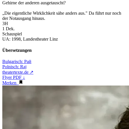
Gehirne der anderen ausgetauscht?
„Die eigentliche Wirklichkeit sähe anders aus." Da führt nur noch
der Notausgang hinaus.
3H
1 Dek.
Schauspiel
UA:
1998, Landestheater Linz
Übersetzungen
Bulgarisch:
Рай
Polnisch:
Raj
theatertexte.de ↗
Flyer PDF ↓
Merken