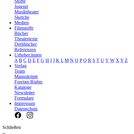
Stoffe
Jugend
Musiktheater
Sketche
Medien
Filmstoffe
Bücher
Theatertexte
Drehbücher
Referenzen
Urheber:innen
A
B
C
D
E
F
G
H
I
J
K
L
M
N
O
P
Q
R
S
T
U
V
W
X
Y
Z
Verlag
Team
Manuskripte
Foreign Rights
Kataloge
Newsletter
Formulare
Impressum
Datenschutz
Schließen
--