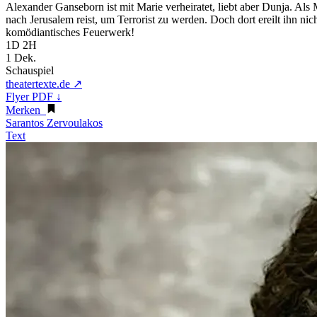
Alexander Ganseborn ist mit Marie verheiratet, liebt aber Dunja. Als
nach Jerusalem reist, um Terrorist zu werden. Doch dort ereilt ihn n
komödiantisches Feuerwerk!
1D 2H
1 Dek.
Schauspiel
theatertexte.de ↗
Flyer PDF ↓
Merken
Sarantos Zervoulakos
Text