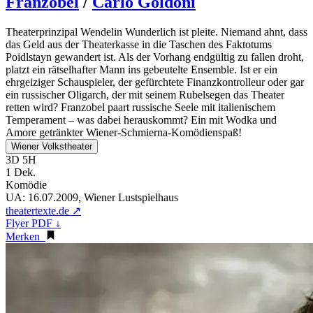
Franzobel
/
Carlo Goldoni
Theaterprinzipal Wendelin Wunderlich ist pleite. Niemand ahnt, dass
das Geld aus der Theaterkasse in die Taschen des Faktotums
Poidlstayn gewandert ist. Als der Vorhang endgültig zu fallen droht,
platzt ein rätselhafter Mann ins gebeutelte Ensemble. Ist er ein
ehrgeiziger Schauspieler, der gefürchtete Finanzkontrolleur oder gar
ein russischer Oligarch, der mit seinem Rubelsegen das Theater
retten wird? Franzobel paart russische Seele mit italienischem
Temperament – was dabei herauskommt? Ein mit Wodka und
Amore getränkter Wiener-Schmierna-Komödienspaß!
Wiener Volkstheater
3D 5H
1 Dek.
Komödie
UA:
16.07.2009, Wiener Lustspielhaus
theatertexte.de ↗
Flyer PDF ↓
Merken