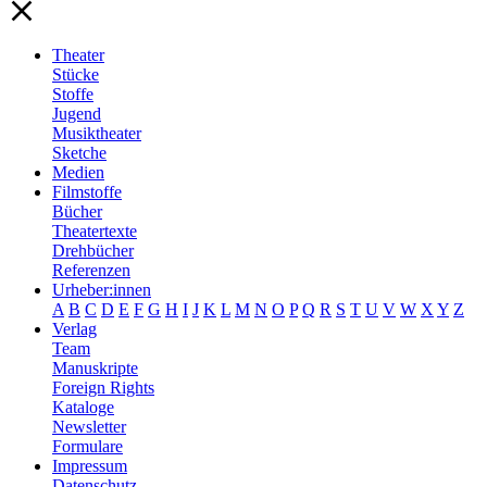
Theater
Stücke
Stoffe
Jugend
Musiktheater
Sketche
Medien
Filmstoffe
Bücher
Theatertexte
Drehbücher
Referenzen
Urheber:innen
A
B
C
D
E
F
G
H
I
J
K
L
M
N
O
P
Q
R
S
T
U
V
W
X
Y
Z
Verlag
Team
Manuskripte
Foreign Rights
Kataloge
Newsletter
Formulare
Impressum
Datenschutz