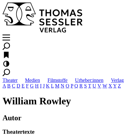
Theater
Medien
Filmstoffe
Urheber:innen
Verlag
A
B
C
D
E
F
G
H
I
J
K
L
M
N
O
P
Q
R
S
T
U
V
W
X
Y
Z
William Rowley
Autor
Theatertexte