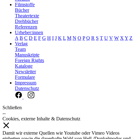
Filmstoffe
Bücher
Theatertexte
Drehbücher
Referenzen
Urheber:innen
A
B
C
D
E
F
G
H
I
J
K
L
M
N
O
P
Q
R
S
T
U
V
W
X
Y
Z
Verlag
Team
Manuskripte
Foreign Rights
Kataloge
Newsletter
Formulare
Impressum
Datenschutz
Schließen
--
Cookies, externe Inhalte & Datenschutz
Damit wir externe Quellen wie Youtube oder Vimeo Videos
einbetten sowie die dauerhafte Wahl von Hell-/Dunkelmodus und