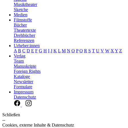
Musiktheater
Sketche
Medien
Filmstoffe
Bücher
Theatertexte
Drehbücher
Referenzen
Urheber:innen
A
B
C
D
E
F
G
H
I
J
K
L
M
N
O
P
Q
R
S
T
U
V
W
X
Y
Z
Verlag
Team
Manuskripte
Foreign Rights
Kataloge
Newsletter
Formulare
Impressum
Datenschutz
Schließen
--
Cookies, externe Inhalte & Datenschutz