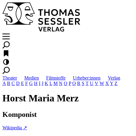
Theater
Medien
Filmstoffe
Urheber:innen
Verlag
A
B
C
D
E
F
G
H
I
J
K
L
M
N
O
P
Q
R
S
T
U
V
W
X
Y
Z
Horst Maria Merz
Komponist
Wikipedia ↗