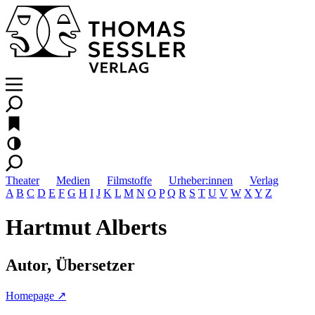
Theater
Medien
Filmstoffe
Urheber:innen
Verlag
A
B
C
D
E
F
G
H
I
J
K
L
M
N
O
P
Q
R
S
T
U
V
W
X
Y
Z
Hartmut Alberts
Autor, Übersetzer
Homepage ↗