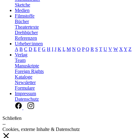
Sketche
Medien
Filmstoffe
Bücher
Theatertexte
Drehbücher
Referenzen
Urheber:innen
A
B
C
D
E
F
G
H
I
J
K
L
M
N
O
P
Q
R
S
T
U
V
W
X
Y
Z
Verlag
Team
Manuskripte
Foreign Rights
Kataloge
Newsletter
Formulare
Impressum
Datenschutz
Schließen
--
Cookies, externe Inhalte & Datenschutz