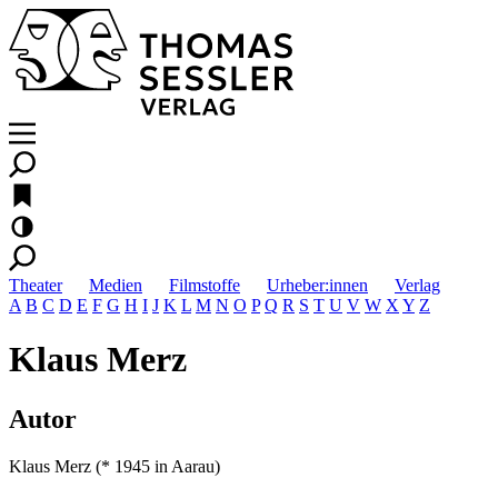
Theater
Medien
Filmstoffe
Urheber:innen
Verlag
A
B
C
D
E
F
G
H
I
J
K
L
M
N
O
P
Q
R
S
T
U
V
W
X
Y
Z
Klaus Merz
Autor
Klaus Merz (* 1945 in Aarau)