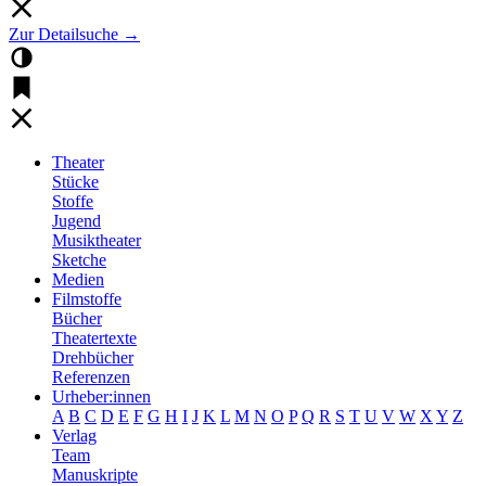
Zur Detailsuche →
Theater
Stücke
Stoffe
Jugend
Musiktheater
Sketche
Medien
Filmstoffe
Bücher
Theatertexte
Drehbücher
Referenzen
Urheber:innen
A
B
C
D
E
F
G
H
I
J
K
L
M
N
O
P
Q
R
S
T
U
V
W
X
Y
Z
Verlag
Team
Manuskripte