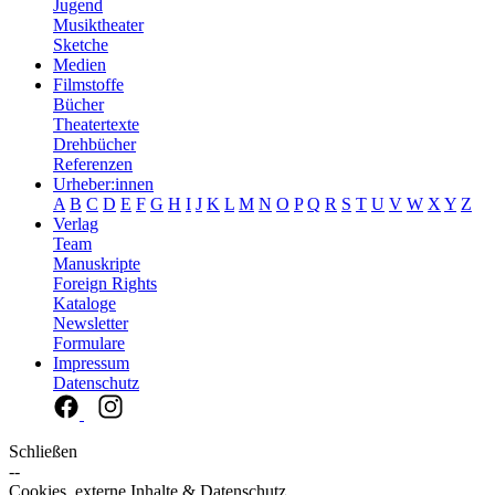
Jugend
Musiktheater
Sketche
Medien
Filmstoffe
Bücher
Theatertexte
Drehbücher
Referenzen
Urheber:innen
A
B
C
D
E
F
G
H
I
J
K
L
M
N
O
P
Q
R
S
T
U
V
W
X
Y
Z
Verlag
Team
Manuskripte
Foreign Rights
Kataloge
Newsletter
Formulare
Impressum
Datenschutz
Schließen
--
Cookies, externe Inhalte & Datenschutz