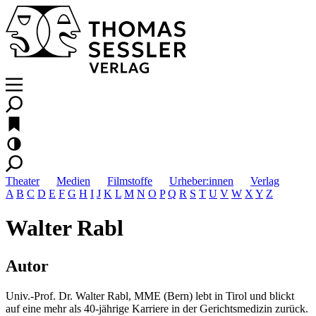
Theater
Medien
Filmstoffe
Urheber:innen
Verlag
A
B
C
D
E
F
G
H
I
J
K
L
M
N
O
P
Q
R
S
T
U
V
W
X
Y
Z
Walter Rabl
Autor
Univ.-Prof. Dr. Walter Rabl, MME (Bern) lebt in Tirol und blickt
auf eine mehr als 40-jährige Karriere in der Gerichtsmedizin zurück.