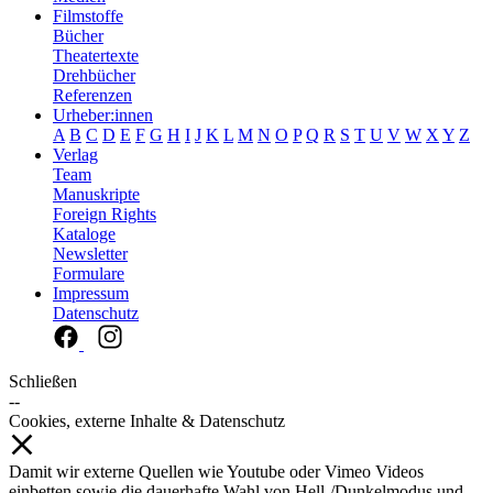
Filmstoffe
Bücher
Theatertexte
Drehbücher
Referenzen
Urheber:innen
A
B
C
D
E
F
G
H
I
J
K
L
M
N
O
P
Q
R
S
T
U
V
W
X
Y
Z
Verlag
Team
Manuskripte
Foreign Rights
Kataloge
Newsletter
Formulare
Impressum
Datenschutz
Schließen
--
Cookies, externe Inhalte & Datenschutz
Damit wir externe Quellen wie Youtube oder Vimeo Videos
einbetten sowie die dauerhafte Wahl von Hell-/Dunkelmodus und