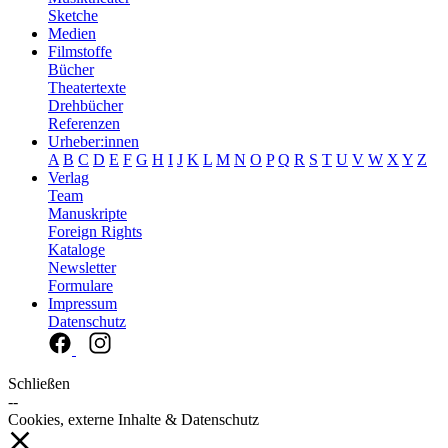
Sketche
Medien
Filmstoffe
Bücher
Theatertexte
Drehbücher
Referenzen
Urheber:innen
A
B
C
D
E
F
G
H
I
J
K
L
M
N
O
P
Q
R
S
T
U
V
W
X
Y
Z
Verlag
Team
Manuskripte
Foreign Rights
Kataloge
Newsletter
Formulare
Impressum
Datenschutz
Schließen
--
Cookies, externe Inhalte & Datenschutz