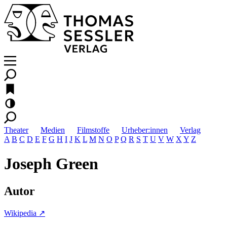
Theater
Medien
Filmstoffe
Urheber:innen
Verlag
A
B
C
D
E
F
G
H
I
J
K
L
M
N
O
P
Q
R
S
T
U
V
W
X
Y
Z
Joseph Green
Autor
Wikipedia ↗