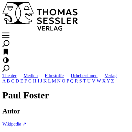
Theater
Medien
Filmstoffe
Urheber:innen
Verlag
A
B
C
D
E
F
G
H
I
J
K
L
M
N
O
P
Q
R
S
T
U
V
W
X
Y
Z
Paul Foster
Autor
Wikipedia ↗