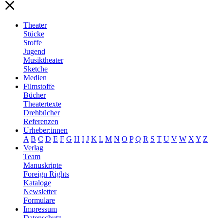
Theater
Stücke
Stoffe
Jugend
Musiktheater
Sketche
Medien
Filmstoffe
Bücher
Theatertexte
Drehbücher
Referenzen
Urheber:innen
A
B
C
D
E
F
G
H
I
J
K
L
M
N
O
P
Q
R
S
T
U
V
W
X
Y
Z
Verlag
Team
Manuskripte
Foreign Rights
Kataloge
Newsletter
Formulare
Impressum
Datenschutz