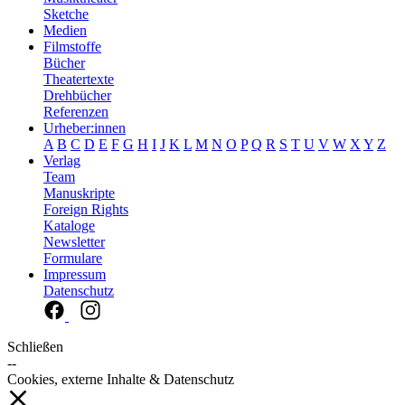
Sketche
Medien
Filmstoffe
Bücher
Theatertexte
Drehbücher
Referenzen
Urheber:innen
A
B
C
D
E
F
G
H
I
J
K
L
M
N
O
P
Q
R
S
T
U
V
W
X
Y
Z
Verlag
Team
Manuskripte
Foreign Rights
Kataloge
Newsletter
Formulare
Impressum
Datenschutz
Schließen
--
Cookies, externe Inhalte & Datenschutz