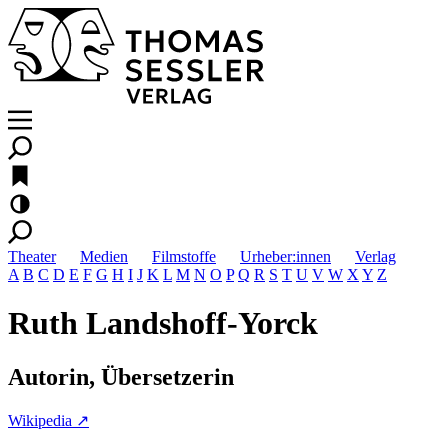
Theater
Medien
Filmstoffe
Urheber:innen
Verlag
A
B
C
D
E
F
G
H
I
J
K
L
M
N
O
P
Q
R
S
T
U
V
W
X
Y
Z
Ruth Landshoff-Yorck
Autorin, Übersetzerin
Wikipedia ↗