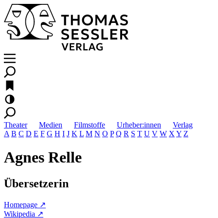
Theater
Medien
Filmstoffe
Urheber:innen
Verlag
A
B
C
D
E
F
G
H
I
J
K
L
M
N
O
P
Q
R
S
T
U
V
W
X
Y
Z
Agnes Relle
Übersetzerin
Homepage ↗
Wikipedia ↗