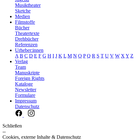
Musiktheater
Sketche
Medien
Filmstoffe
Bücher
Theatertexte
Drehbücher
Referenzen
Urheber:innen
A
B
C
D
E
F
G
H
I
J
K
L
M
N
O
P
Q
R
S
T
U
V
W
X
Y
Z
Verlag
Team
Manuskripte
Foreign Rights
Kataloge
Newsletter
Formulare
Impressum
Datenschutz
Schließen
--
Cookies, externe Inhalte & Datenschutz