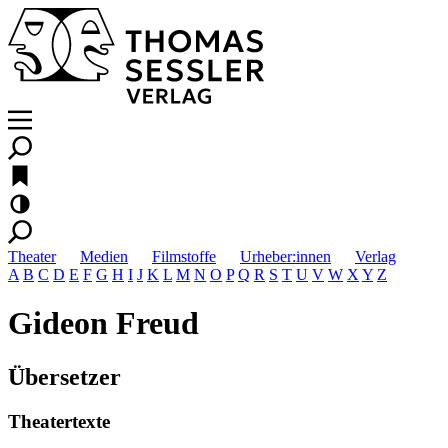
Theater
Medien
Filmstoffe
Urheber:innen
Verlag
A
B
C
D
E
F
G
H
I
J
K
L
M
N
O
P
Q
R
S
T
U
V
W
X
Y
Z
Gideon Freud
Übersetzer
Theatertexte