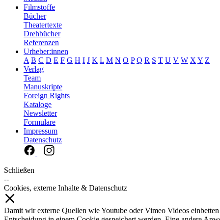
Filmstoffe
Bücher
Theatertexte
Drehbücher
Referenzen
Urheber:innen
A
B
C
D
E
F
G
H
I
J
K
L
M
N
O
P
Q
R
S
T
U
V
W
X
Y
Z
Verlag
Team
Manuskripte
Foreign Rights
Kataloge
Newsletter
Formulare
Impressum
Datenschutz
Schließen
--
Cookies, externe Inhalte & Datenschutz
Damit wir externe Quellen wie Youtube oder Vimeo Videos einbetten
Entscheidung in einem Cookie gespeichert werden. Eine andere Anw