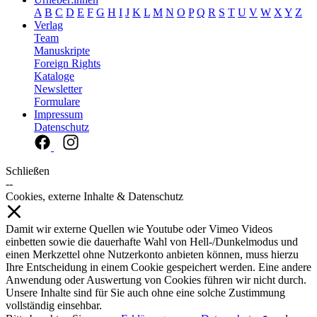
A
B
C
D
E
F
G
H
I
J
K
L
M
N
O
P
Q
R
S
T
U
V
W
X
Y
Z
Verlag
Team
Manuskripte
Foreign Rights
Kataloge
Newsletter
Formulare
Impressum
Datenschutz
Schließen
--
Cookies, externe Inhalte & Datenschutz
Damit wir externe Quellen wie Youtube oder Vimeo Videos
einbetten sowie die dauerhafte Wahl von Hell-/Dunkelmodus und
einen Merkzettel ohne Nutzerkonto anbieten können, muss hierzu
Ihre Entscheidung in einem Cookie gespeichert werden. Eine andere
Anwendung oder Auswertung von Cookies führen wir nicht durch.
Unsere Inhalte sind für Sie auch ohne eine solche Zustimmung
vollständig einsehbar.