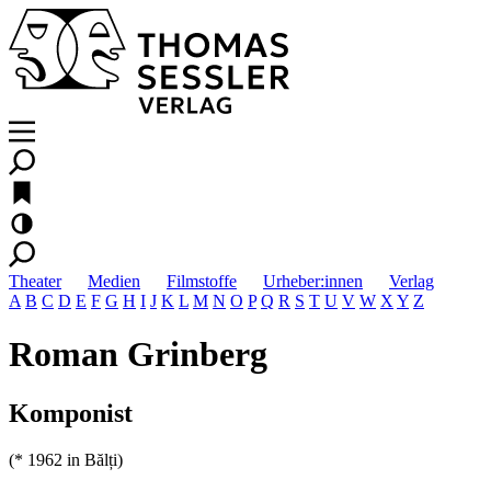
Theater
Medien
Filmstoffe
Urheber:innen
Verlag
A
B
C
D
E
F
G
H
I
J
K
L
M
N
O
P
Q
R
S
T
U
V
W
X
Y
Z
Roman Grinberg
Komponist
(* 1962 in Bălți)