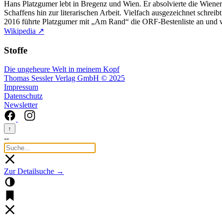
Hans Platzgumer lebt in Bregenz und Wien. Er absolvierte die Wiene
Schaffens hin zur literarischen Arbeit. Vielfach ausgezeichnet schre
2016 führte Platzgumer mit „Am Rand“ die ORF-Bestenliste an und w
Wikipedia ↗
Stoffe
Die ungeheure Welt in meinem Kopf
Thomas Sessler Verlag GmbH © 2025
Impressum
Datenschutz
Newsletter
↑
--
Zur Detailsuche →