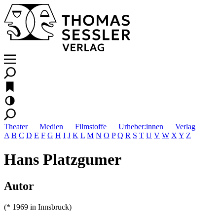
Theater
Medien
Filmstoffe
Urheber:innen
Verlag
A
B
C
D
E
F
G
H
I
J
K
L
M
N
O
P
Q
R
S
T
U
V
W
X
Y
Z
Hans Platzgumer
Autor
(* 1969 in Innsbruck)