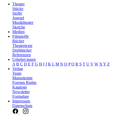
Theater
Stücke
Stoffe
Jugend
Musiktheater
Sketche
Medien
Filmstoffe
Bücher
Theatertexte
Drehbücher
Referenzen
Urheber:innen
A
B
C
D
E
F
G
H
I
J
K
L
M
N
O
P
Q
R
S
T
U
V
W
X
Y
Z
Verlag
Team
Manuskripte
Foreign Rights
Kataloge
Newsletter
Formulare
Impressum
Datenschutz