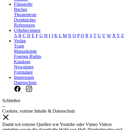
Filmstoffe
Bücher
Theatertexte
Drehbücher
Referenzen
Urheber:innen
A
B
C
D
E
F
G
H
I
J
K
L
M
N
O
P
Q
R
S
T
U
V
W
X
Y
Z
Verlag
Team
Manuskripte
Foreign Rights
Kataloge
Newsletter
Formulare
Impressum
Datenschutz
Schließen
--
Cookies, externe Inhalte & Datenschutz
Damit wir externe Quellen wie Youtube oder Vimeo Videos
einbetten sowie die dauerhafte Wahl von Hell-/Dunkelmodus und