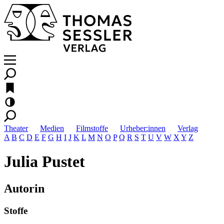
Theater
Medien
Filmstoffe
Urheber:innen
Verlag
A
B
C
D
E
F
G
H
I
J
K
L
M
N
O
P
Q
R
S
T
U
V
W
X
Y
Z
Julia Pustet
Autorin
Stoffe