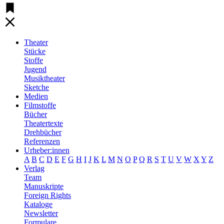
Theater
Stücke
Stoffe
Jugend
Musiktheater
Sketche
Medien
Filmstoffe
Bücher
Theatertexte
Drehbücher
Referenzen
Urheber:innen
A
B
C
D
E
F
G
H
I
J
K
L
M
N
O
P
Q
R
S
T
U
V
W
X
Y
Z
Verlag
Team
Manuskripte
Foreign Rights
Kataloge
Newsletter
Formulare