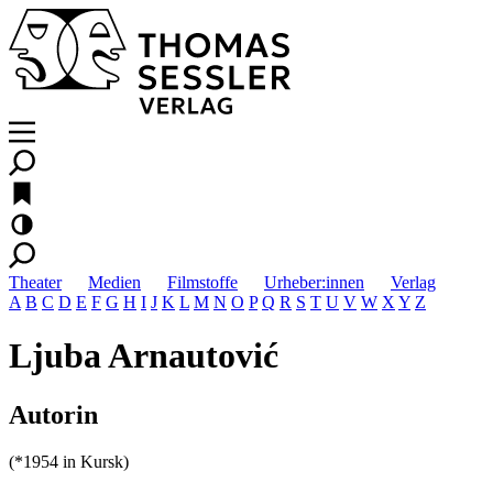
Theater
Medien
Filmstoffe
Urheber:innen
Verlag
A
B
C
D
E
F
G
H
I
J
K
L
M
N
O
P
Q
R
S
T
U
V
W
X
Y
Z
Ljuba Arnautović
Autorin
(*1954 in Kursk)