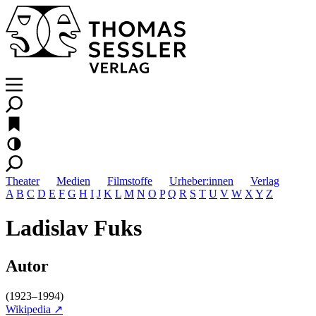
Theater
Medien
Filmstoffe
Urheber:innen
Verlag
A
B
C
D
E
F
G
H
I
J
K
L
M
N
O
P
Q
R
S
T
U
V
W
X
Y
Z
Ladislav Fuks
Autor
(1923–1994)
Wikipedia ↗