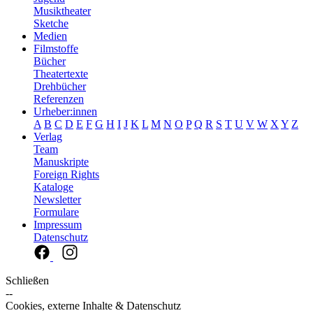
Musiktheater
Sketche
Medien
Filmstoffe
Bücher
Theatertexte
Drehbücher
Referenzen
Urheber:innen
A
B
C
D
E
F
G
H
I
J
K
L
M
N
O
P
Q
R
S
T
U
V
W
X
Y
Z
Verlag
Team
Manuskripte
Foreign Rights
Kataloge
Newsletter
Formulare
Impressum
Datenschutz
Schließen
--
Cookies, externe Inhalte & Datenschutz