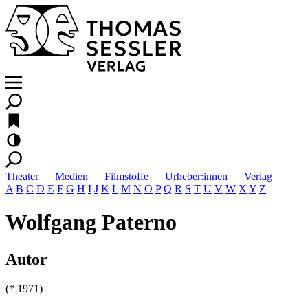
Theater
Medien
Filmstoffe
Urheber:innen
Verlag
A
B
C
D
E
F
G
H
I
J
K
L
M
N
O
P
Q
R
S
T
U
V
W
X
Y
Z
Wolfgang Paterno
Autor
(* 1971)