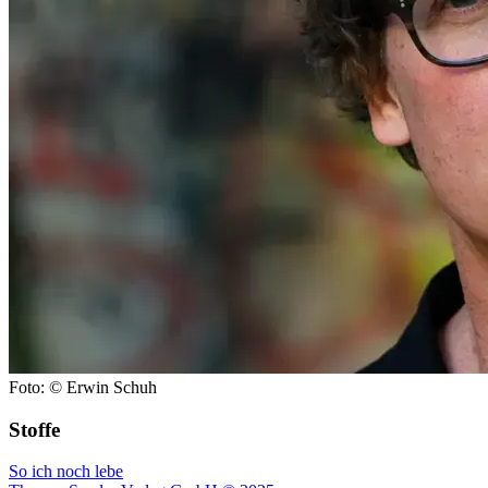
Foto: © Erwin Schuh
Stoffe
So ich noch lebe