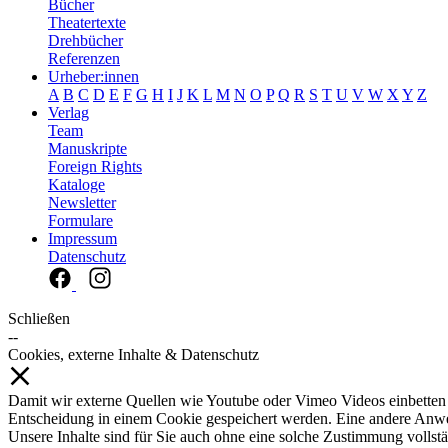
Bücher
Theatertexte
Drehbücher
Referenzen
Urheber:innen
A
B
C
D
E
F
G
H
I
J
K
L
M
N
O
P
Q
R
S
T
U
V
W
X
Y
Z
Verlag
Team
Manuskripte
Foreign Rights
Kataloge
Newsletter
Formulare
Impressum
Datenschutz
Schließen
--
Cookies, externe Inhalte & Datenschutz
Damit wir externe Quellen wie Youtube oder Vimeo Videos einbetten
Entscheidung in einem Cookie gespeichert werden. Eine andere Anw
Unsere Inhalte sind für Sie auch ohne eine solche Zustimmung vollstä