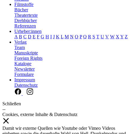
Filmstoffe
Bücher
Theatertexte
Drehbücher
Referenzen
Urheber:innen
A
B
C
D
E
F
G
H
I
J
K
L
M
N
O
P
Q
R
S
T
U
V
W
X
Y
Z
Verlag
Team
Manuskripte
Foreign Rights
Kataloge
Newsletter
Formulare
Impressum
Datenschutz
Schließen
--
Cookies, externe Inhalte & Datenschutz
Damit wir externe Quellen wie Youtube oder Vimeo Videos
einbetten sowie die dauerhafte Wahl von Hell-/Dunkelmodus und