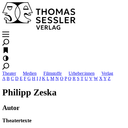
Theater
Medien
Filmstoffe
Urheber:innen
Verlag
A
B
C
D
E
F
G
H
I
J
K
L
M
N
O
P
Q
R
S
T
U
V
W
X
Y
Z
Philipp Zeska
Autor
Theatertexte