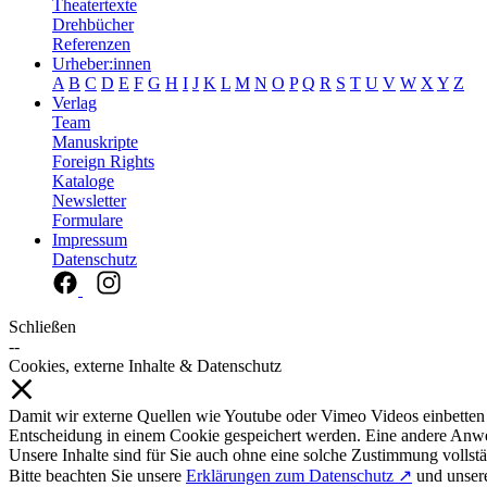
Theatertexte
Drehbücher
Referenzen
Urheber:innen
A
B
C
D
E
F
G
H
I
J
K
L
M
N
O
P
Q
R
S
T
U
V
W
X
Y
Z
Verlag
Team
Manuskripte
Foreign Rights
Kataloge
Newsletter
Formulare
Impressum
Datenschutz
Schließen
--
Cookies, externe Inhalte & Datenschutz
Damit wir externe Quellen wie Youtube oder Vimeo Videos einbetten
Entscheidung in einem Cookie gespeichert werden. Eine andere Anw
Unsere Inhalte sind für Sie auch ohne eine solche Zustimmung vollstä
Bitte beachten Sie unsere
Erklärungen zum Datenschutz ↗
und unse