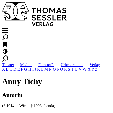
Theater
Medien
Filmstoffe
Urheber:innen
Verlag
A
B
C
D
E
F
G
H
I
J
K
L
M
N
O
P
Q
R
S
T
U
V
W
X
Y
Z
Anny Tichy
Autorin
(* 1914 in Wien | † 1998 ebenda)