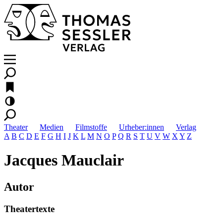
Theater
Medien
Filmstoffe
Urheber:innen
Verlag
A
B
C
D
E
F
G
H
I
J
K
L
M
N
O
P
Q
R
S
T
U
V
W
X
Y
Z
Jacques Mauclair
Autor
Theatertexte