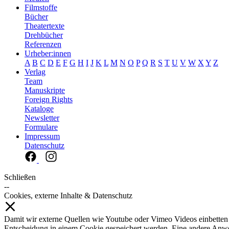
Filmstoffe
Bücher
Theatertexte
Drehbücher
Referenzen
Urheber:innen
A
B
C
D
E
F
G
H
I
J
K
L
M
N
O
P
Q
R
S
T
U
V
W
X
Y
Z
Verlag
Team
Manuskripte
Foreign Rights
Kataloge
Newsletter
Formulare
Impressum
Datenschutz
Schließen
--
Cookies, externe Inhalte & Datenschutz
Damit wir externe Quellen wie Youtube oder Vimeo Videos einbetten
Entscheidung in einem Cookie gespeichert werden. Eine andere Anw