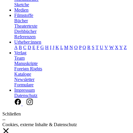
Sketche
Medien
Filmstoffe
Bücher
Theatertexte
Drehbücher
Referenzen
Urheber:innen
A
B
C
D
E
F
G
H
I
J
K
L
M
N
O
P
Q
R
S
T
U
V
W
X
Y
Z
Verlag
Team
Manuskripte
Foreign Rights
Kataloge
Newsletter
Formulare
Impressum
Datenschutz
Schließen
--
Cookies, externe Inhalte & Datenschutz