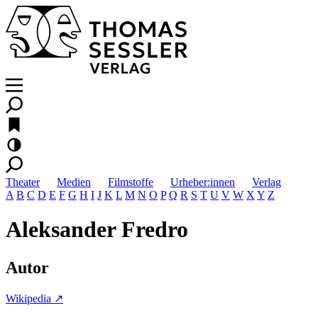
Theater
Medien
Filmstoffe
Urheber:innen
Verlag
A
B
C
D
E
F
G
H
I
J
K
L
M
N
O
P
Q
R
S
T
U
V
W
X
Y
Z
Aleksander Fredro
Autor
Wikipedia ↗