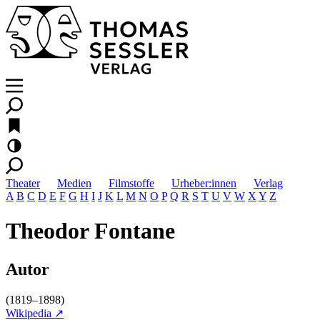
Theater
Medien
Filmstoffe
Urheber:innen
Verlag
A
B
C
D
E
F
G
H
I
J
K
L
M
N
O
P
Q
R
S
T
U
V
W
X
Y
Z
Theodor Fontane
Autor
(1819–1898)
Wikipedia ↗