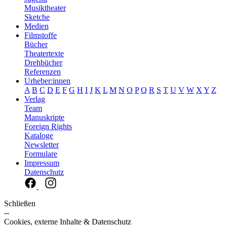
Musiktheater
Sketche
Medien
Filmstoffe
Bücher
Theatertexte
Drehbücher
Referenzen
Urheber:innen
A
B
C
D
E
F
G
H
I
J
K
L
M
N
O
P
Q
R
S
T
U
V
W
X
Y
Z
Verlag
Team
Manuskripte
Foreign Rights
Kataloge
Newsletter
Formulare
Impressum
Datenschutz
Schließen
--
Cookies, externe Inhalte & Datenschutz