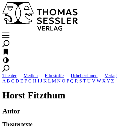
Theater
Medien
Filmstoffe
Urheber:innen
Verlag
A
B
C
D
E
F
G
H
I
J
K
L
M
N
O
P
Q
R
S
T
U
V
W
X
Y
Z
Horst Fitzthum
Autor
Theatertexte