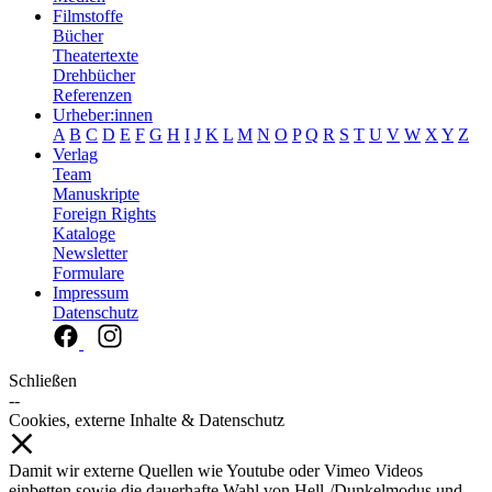
Filmstoffe
Bücher
Theatertexte
Drehbücher
Referenzen
Urheber:innen
A
B
C
D
E
F
G
H
I
J
K
L
M
N
O
P
Q
R
S
T
U
V
W
X
Y
Z
Verlag
Team
Manuskripte
Foreign Rights
Kataloge
Newsletter
Formulare
Impressum
Datenschutz
Schließen
--
Cookies, externe Inhalte & Datenschutz
Damit wir externe Quellen wie Youtube oder Vimeo Videos
einbetten sowie die dauerhafte Wahl von Hell-/Dunkelmodus und