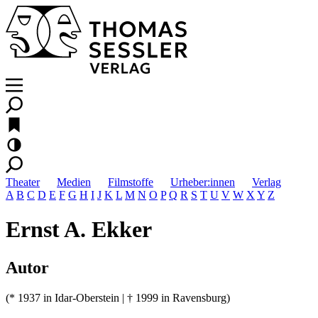
Theater
Medien
Filmstoffe
Urheber:innen
Verlag
A
B
C
D
E
F
G
H
I
J
K
L
M
N
O
P
Q
R
S
T
U
V
W
X
Y
Z
Ernst A. Ekker
Autor
(* 1937 in Idar-Oberstein | † 1999 in Ravensburg)