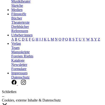
Musiktheater
Sketche
Medien
Filmstoffe
Bücher
Theatertexte
Drehbücher
Referenzen
Urheber:innen
A
B
C
D
E
F
G
H
I
J
K
L
M
N
O
P
Q
R
S
T
U
V
W
X
Y
Z
Verlag
Team
Manuskripte
Foreign Rights
Kataloge
Newsletter
Formulare
Impressum
Datenschutz
Schließen
--
Cookies, externe Inhalte & Datenschutz