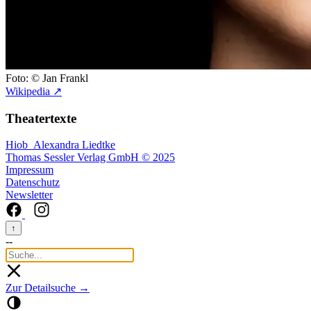
Foto: © Jan Frankl
Wikipedia ↗
Theatertexte
Hiob
Alexandra Liedtke
Thomas Sessler Verlag GmbH © 2025
Impressum
Datenschutz
Newsletter
↑
--
Zur Detailsuche →