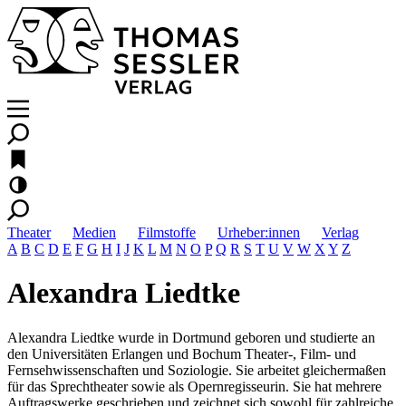
Theater
Medien
Filmstoffe
Urheber:innen
Verlag
A
B
C
D
E
F
G
H
I
J
K
L
M
N
O
P
Q
R
S
T
U
V
W
X
Y
Z
Alexandra Liedtke
Alexandra Liedtke wurde in Dortmund geboren und studierte an
den Universitäten Erlangen und Bochum Theater-, Film- und
Fernsehwissenschaften und Soziologie. Sie arbeitet gleichermaßen
für das Sprechtheater sowie als Opernregisseurin. Sie hat mehrere
Auftragswerke geschrieben und zeichnet sich sowohl für zahlreiche