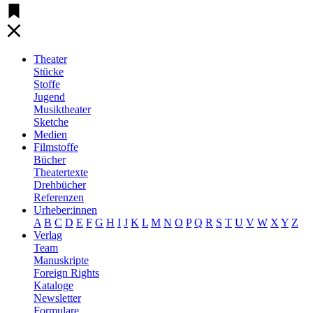
Theater
Stücke
Stoffe
Jugend
Musiktheater
Sketche
Medien
Filmstoffe
Bücher
Theatertexte
Drehbücher
Referenzen
Urheber:innen
A
B
C
D
E
F
G
H
I
J
K
L
M
N
O
P
Q
R
S
T
U
V
W
X
Y
Z
Verlag
Team
Manuskripte
Foreign Rights
Kataloge
Newsletter
Formulare