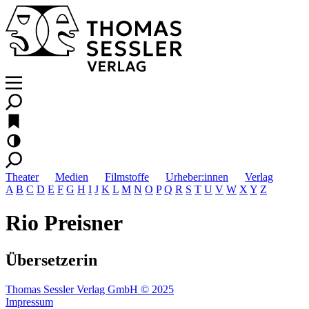
Theater
Medien
Filmstoffe
Urheber:innen
Verlag
A
B
C
D
E
F
G
H
I
J
K
L
M
N
O
P
Q
R
S
T
U
V
W
X
Y
Z
Rio Preisner
Übersetzerin
Thomas Sessler Verlag GmbH © 2025
Impressum