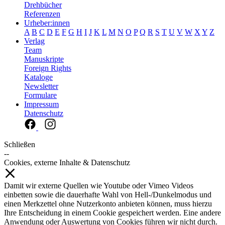
Drehbücher
Referenzen
Urheber:innen
A
B
C
D
E
F
G
H
I
J
K
L
M
N
O
P
Q
R
S
T
U
V
W
X
Y
Z
Verlag
Team
Manuskripte
Foreign Rights
Kataloge
Newsletter
Formulare
Impressum
Datenschutz
Schließen
--
Cookies, externe Inhalte & Datenschutz
Damit wir externe Quellen wie Youtube oder Vimeo Videos
einbetten sowie die dauerhafte Wahl von Hell-/Dunkelmodus und
einen Merkzettel ohne Nutzerkonto anbieten können, muss hierzu
Ihre Entscheidung in einem Cookie gespeichert werden. Eine andere
Anwendung oder Auswertung von Cookies führen wir nicht durch.