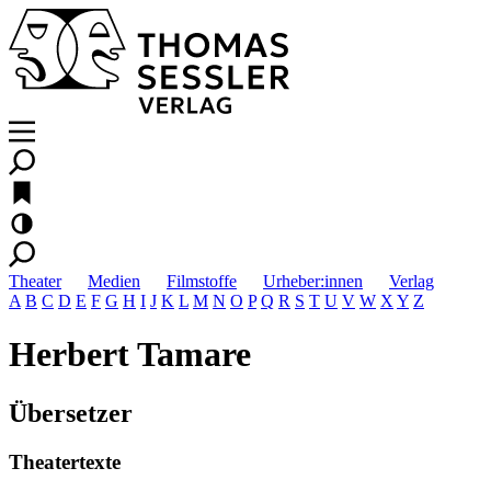
Theater
Medien
Filmstoffe
Urheber:innen
Verlag
A
B
C
D
E
F
G
H
I
J
K
L
M
N
O
P
Q
R
S
T
U
V
W
X
Y
Z
Herbert Tamare
Übersetzer
Theatertexte