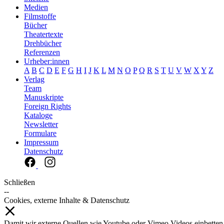
Medien
Filmstoffe
Bücher
Theatertexte
Drehbücher
Referenzen
Urheber:innen
A
B
C
D
E
F
G
H
I
J
K
L
M
N
O
P
Q
R
S
T
U
V
W
X
Y
Z
Verlag
Team
Manuskripte
Foreign Rights
Kataloge
Newsletter
Formulare
Impressum
Datenschutz
Schließen
--
Cookies, externe Inhalte & Datenschutz
Damit wir externe Quellen wie Youtube oder Vimeo Videos einbetten