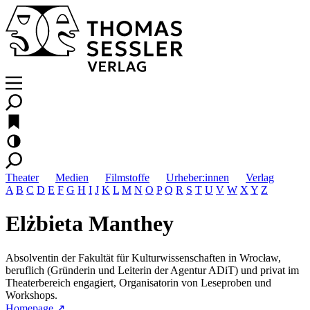
Theater
Medien
Filmstoffe
Urheber:innen
Verlag
A
B
C
D
E
F
G
H
I
J
K
L
M
N
O
P
Q
R
S
T
U
V
W
X
Y
Z
Elżbieta Manthey
Absolventin der Fakultät für Kulturwissenschaften in Wrocław,
beruflich (Gründerin und Leiterin der Agentur ADiT) und privat im
Theaterbereich engagiert, Organisatorin von Leseproben und
Workshops.
Homepage ↗