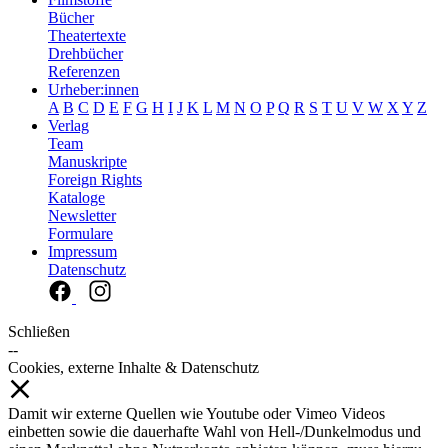
Bücher
Theatertexte
Drehbücher
Referenzen
Urheber:innen
A
B
C
D
E
F
G
H
I
J
K
L
M
N
O
P
Q
R
S
T
U
V
W
X
Y
Z
Verlag
Team
Manuskripte
Foreign Rights
Kataloge
Newsletter
Formulare
Impressum
Datenschutz
Schließen
--
Cookies, externe Inhalte & Datenschutz
Damit wir externe Quellen wie Youtube oder Vimeo Videos
einbetten sowie die dauerhafte Wahl von Hell-/Dunkelmodus und