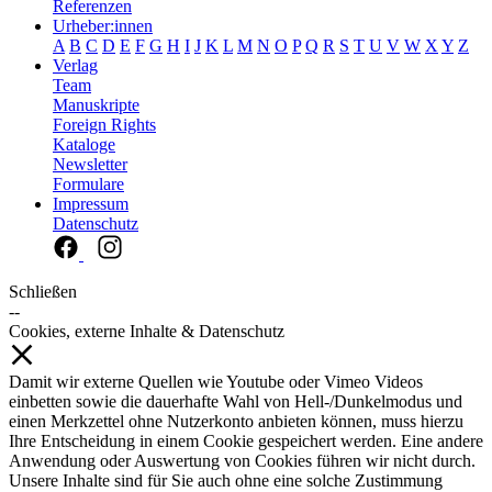
Referenzen
Urheber:innen
A
B
C
D
E
F
G
H
I
J
K
L
M
N
O
P
Q
R
S
T
U
V
W
X
Y
Z
Verlag
Team
Manuskripte
Foreign Rights
Kataloge
Newsletter
Formulare
Impressum
Datenschutz
Schließen
--
Cookies, externe Inhalte & Datenschutz
Damit wir externe Quellen wie Youtube oder Vimeo Videos
einbetten sowie die dauerhafte Wahl von Hell-/Dunkelmodus und
einen Merkzettel ohne Nutzerkonto anbieten können, muss hierzu
Ihre Entscheidung in einem Cookie gespeichert werden. Eine andere
Anwendung oder Auswertung von Cookies führen wir nicht durch.
Unsere Inhalte sind für Sie auch ohne eine solche Zustimmung