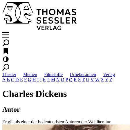
Theater
Medien
Filmstoffe
Urheber:innen
Verlag
A
B
C
D
E
F
G
H
I
J
K
L
M
N
O
P
Q
R
S
T
U
V
W
X
Y
Z
Charles Dickens
Autor
Er gilt als einer der bedeutendsten Autoren der Weltliteratur.